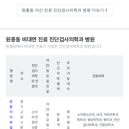
원흥동 야간 진료 진단검사의학과 병원 더보기
원흥동 비대면 진료 진단검사의학과 병원
원흥동에서 비대면 진료가 가능한 진단검사의학과 병원입니다.
야
인
주
진단
간/
근
차
병
검사
일
주
지
가
원
의학
요
진료과목
소
하
능
명
과 전
일
철
대
문의
진
역
수
료
원
경
야
흥
기
간/
아
고
소아
확
일
원
소아청소년과, 내과, 이비인후과,
이
양
과 전
인
요
흥
피부과, 영상의학과, 병리과, 진단
제
시
문의
필
일
역
검사의학과, 가정의학과
일
원
5명
요