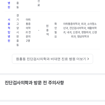
진
병
흥
료
원
동
경
서
기
마취
울
고
통증
확
마취통증의학과, 외과, 소아청소
원
척
양
의학
인
년과, 진단검사의학과, 재활의학
-
흥
탑
시
과 전
필
과, 내과, 신경과, 정형외과, 신경
역
병
원
문의
요
외과, 영상의학과
원
흥
2명
동
원흥동 진단검사의학과 비대면 진료 병원 더보기
진단검사의학과 방문 전 주의사항