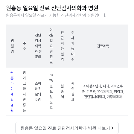
원흥동 일요일 진료 진단검사의학과 병원
원흥동에서 일요일 진료가 가능한 진단검사의학과 병원입니다.
야
인
주
진단
간/
근
차
병
검사
일
주
지
가
원
의학
요
진료과목
소
하
능
명
과 전
일
철
대
문의
진
역
수
료
원
경
야
흥
기
간/
아
고
소아
확
일
원
소아청소년과, 내과, 이비인후
이
양
과 전
인
요
흥
과, 피부과, 영상의학과, 병리과,
제
시
문의
필
일
역
진단검사의학과, 가정의학과
일
원
5명
요
진
병
흥
료
원
동
원흥동 일요일 진료 진단검사의학과 병원 더보기