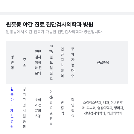
원흥동 야간 진료 진단검사의학과 병원
원흥동에서 야간 진료가 가능한 진단검사의학과 병원입니다.
야
인
주
진단
간/
근
차
병
검사
일
주
지
가
원
의학
요
진료과목
소
하
능
명
과 전
일
철
대
문의
진
역
수
료
원
경
야
흥
기
간/
아
고
소아
확
일
원
소아청소년과, 내과, 이비인후
이
양
과 전
인
요
흥
과, 피부과, 영상의학과, 병리과,
제
시
문의
필
일
역
진단검사의학과, 가정의학과
일
원
5명
요
진
병
흥
료
원
동