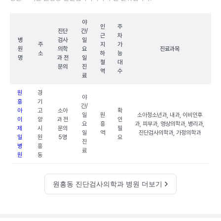
야
인
주
진단
간/
근
차
병
검사
일
주
지
가
원
의학
요
진료과목
소
하
능
명
과 전
일
철
대
문의
진
역
수
료
원
경
야
흥
기
간/
아
고
소아
확
일
원
소아청소년과, 내과, 이비인후
이
양
과 전
인
요
흥
과, 피부과, 영상의학과, 병리과,
제
시
문의
필
일
역
진단검사의학과, 가정의학과
일
원
5명
요
진
병
흥
료
원
동
원흥동 진단검사의학과 병원 더보기