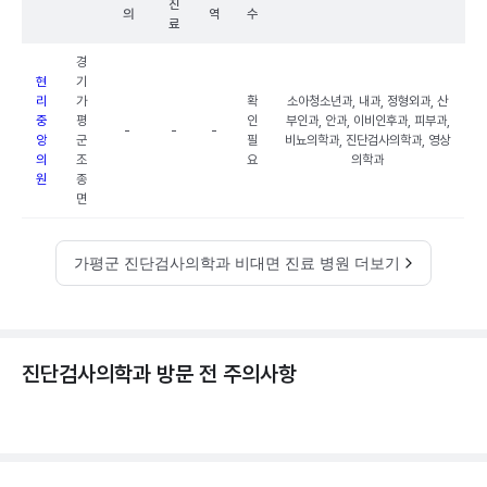
진
의
역
수
료
경
현
기
리
가
확
소아청소년과, 내과, 정형외과, 산
중
평
인
부인과, 안과, 이비인후과, 피부과,
-
-
-
앙
군
필
비뇨의학과, 진단검사의학과, 영상
의
조
요
의학과
원
종
면
가평군 진단검사의학과 비대면 진료 병원 더보기
진단검사의학과 방문 전 주의사항