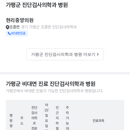
가평군 진단검사의학과
병원
현리중앙의원
조종면
경기 가평군 조종면
진단검사의학과
비대면진료
가평군 진단검사의학과 병원 더보기
가평군 비대면 진료 진단검사의학과 병원
가평군에서 비대면 진료가 가능한 진단검사의학과 병원입니다.
야
진단
인
주
간/
검사
근
차
병
일
주
의학
지
가
원
요
진료과목
소
과
하
능
명
일
전문
철
대