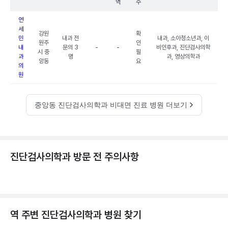
역
수
연
세
강원
확
민
내과 전
내과, 소아청소년과, 이
원주
인
내
문의 3
-
-
비인후과, 진단검사의학
시 중
필
과
명
과, 영상의학과
앙동
요
의
원
중앙동 진단검사의학과 비대면 진료 병원 더보기
진단검사의학과 방문 전 주의사항
역 주변
진단검사의학과
병원 찾기