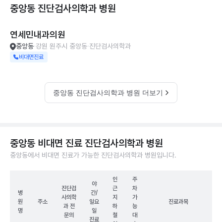
중앙동 진단검사의학과
병원
연세민내과의원
중앙동
강원 원주시 중앙동
진단검사의학과
비대면진료
중앙동 진단검사의학과 병원 더보기
중앙동 비대면 진료 진단검사의학과 병원
중앙동에서 비대면 진료가 가능한 진단검사의학과 병원입니다.
인
주
야
진단검
근
차
병
간/
사의학
지
가
원
주소
일요
진료과목
과 전
하
능
명
일
문의
철
대
진료