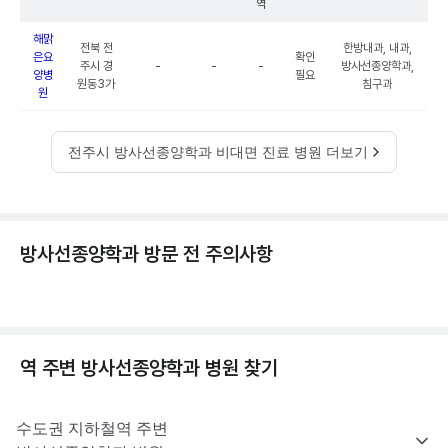
역
해맑
전북 전
한방내과, 내과,
은요
확인
주시 경
-
-
-
방사선종양학과,
양병
필요
원동3가
침구과
원
전주시 방사선종양학과 비대면 진료 병원 더보기
방사선종양학과 방문 전 주의사항
역 주변
방사선종양학과
병원 찾기
수도권
지하철역 주변