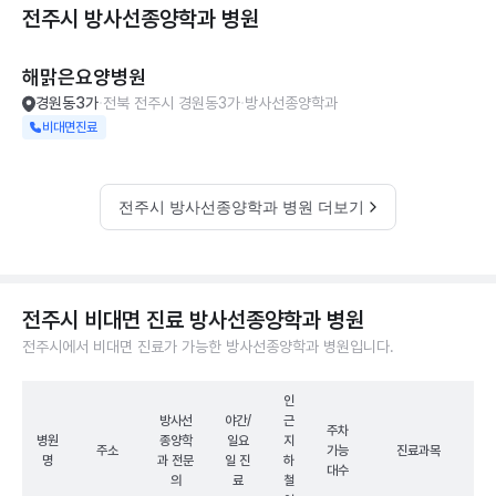
전주시 방사선종양학과
병원
해맑은요양병원
경원동3가
전북 전주시 경원동3가
방사선종양학과
비대면진료
전주시 방사선종양학과 병원 더보기
전주시 비대면 진료 방사선종양학과 병원
전주시에서 비대면 진료가 가능한 방사선종양학과 병원입니다.
인
방사선
야간/
근
주차
병원
종양학
일요
지
주소
가능
진료과목
명
과 전문
일 진
하
대수
의
료
철