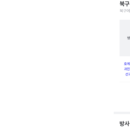
북구
북구에
병
호계
과진
선
방사