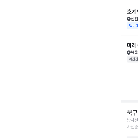
호계
신천
비
미래
북울
야간진
북구
방사선
사선종