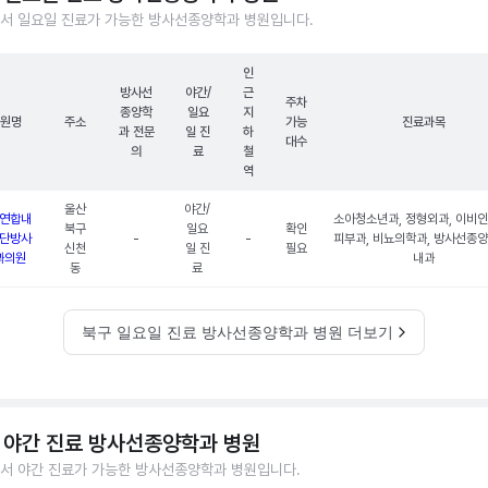
서 일요일 진료가 가능한 방사선종양학과 병원입니다.
인
방사선
야간/
근
주차
종양학
일요
지
원명
주소
가능
진료과목
과 전문
일 진
하
대수
의
료
철
역
울산
야간/
연합내
소아청소년과, 정형외과, 이비인
북구
일요
확인
단방사
-
-
피부과, 비뇨의학과, 방사선종양
신천
일 진
필요
과의원
내과
동
료
북구 일요일 진료 방사선종양학과 병원 더보기
 야간 진료 방사선종양학과 병원
서 야간 진료가 가능한 방사선종양학과 병원입니다.