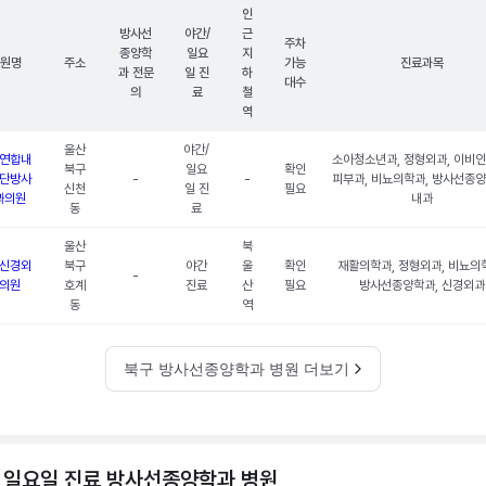
인
방사선
야간/
근
주차
종양학
일요
지
원명
주소
가능
진료과목
과 전문
일 진
하
대수
의
료
철
역
울산
야간/
연합내
소아청소년과, 정형외과, 이비인
북구
일요
확인
단방사
-
-
피부과, 비뇨의학과, 방사선종양
신천
일 진
필요
과의원
내과
동
료
울산
북
신경외
북구
야간
울
확인
재활의학과, 정형외과, 비뇨의
-
의원
호계
진료
산
필요
방사선종양학과, 신경외과
동
역
북구 방사선종양학과 병원 더보기
 일요일 진료 방사선종양학과 병원