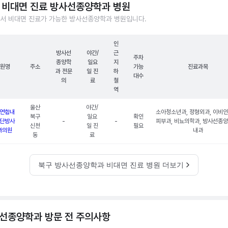
 비대면 진료 방사선종양학과 병원
서 비대면 진료가 가능한 방사선종양학과 병원입니다.
인
방사선
야간/
근
주차
종양학
일요
지
원명
주소
가능
진료과목
과 전문
일 진
하
대수
의
료
철
역
울산
야간/
연합내
소아청소년과, 정형외과, 이비인
북구
일요
확인
단방사
-
-
피부과, 비뇨의학과, 방사선종양
신천
일 진
필요
과의원
내과
동
료
북구 방사선종양학과 비대면 진료 병원 더보기
선종양학과 방문 전 주의사항