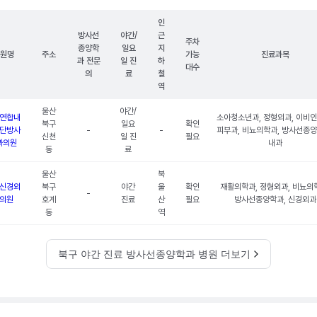
인
방사선
야간/
근
주차
종양학
일요
지
원명
주소
가능
진료과목
과 전문
일 진
하
대수
의
료
철
역
울산
야간/
연합내
소아청소년과, 정형외과, 이비인
북구
일요
확인
단방사
-
-
피부과, 비뇨의학과, 방사선종양
신천
일 진
필요
과의원
내과
동
료
울산
북
신경외
북구
야간
울
확인
재활의학과, 정형외과, 비뇨의
-
의원
호계
진료
산
필요
방사선종양학과, 신경외과
동
역
북구 야간 진료 방사선종양학과 병원 더보기