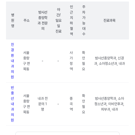
인
주
야
방사선
근
차
병
간/
종양학
지
가
원
주소
일요
진료과목
과 전문
하
능
명
일
의
철
대
진료
역
수
진
경
서울
사
확
환
중랑
가
인
방사선종양학과, 신경
내
-
-
구 면
정
필
과, 소아청소년과, 내과
과
목동
역
요
의
원
빈
중
서울
확
선
내과 전
중
방사선종양학과, 소아
중랑
인
내
문의 1
-
곡
청소년과, 이비인후과,
구 면
필
과
명
역
피부과, 내과
목동
요
의
원