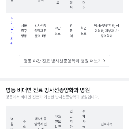
명
문의
료
철
대
역
수
빛
이
서울
방사선종
명
방사선종양학과, 성
난
야간
확인
중구
양학과 전
동
형외과, 피부과, 가
다
진료
필요
명동
문의 1명
역
정의학과
의
원
명동 야간 진료 방사선종양학과 병원 더보기
명동 비대면 진료 방사선종양학과 병원
명동에서 비대면 진료가 가능한 방사선종양학과 병원입니다.
인
주
야간/
근
차
병
방사선종
주
일요
지
가
원
양학과 전
진료과목
소
일 진
하
능