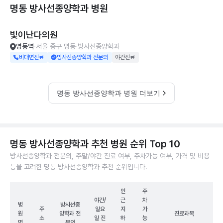
명동 방사선종양학과
병원
빛이난다의원
명동역
서울 중구 명동
방사선종양학과
비대면진료
방사선종양학과 전문의
야간진료
명동 방사선종양학과 병원 더보기
명동 방사선종양학과 추천 병원 순위 Top 10
방사선종양학과 전문의, 주말/야간 진료 여부, 주차가능 여부, 가격 및 비용
등을 고려한 명동 방사선종양학과 추천 순위입니다.
인
주
야간/
근
차
병
방사선종
주
일요
지
가
원
양학과 전
진료과목
소
일 진
하
능
명
문의