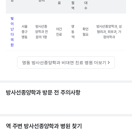
명
문의
료
철
대
역
수
빛
이
서울
방사선종
명
방사선종양학과, 성
난
야간
확인
중구
양학과 전
동
형외과, 피부과, 가
다
진료
필요
명동
문의 1명
역
정의학과
의
원
명동 방사선종양학과 비대면 진료 병원 더보기
방사선종양학과 방문 전 주의사항
역 주변
방사선종양학과
병원 찾기