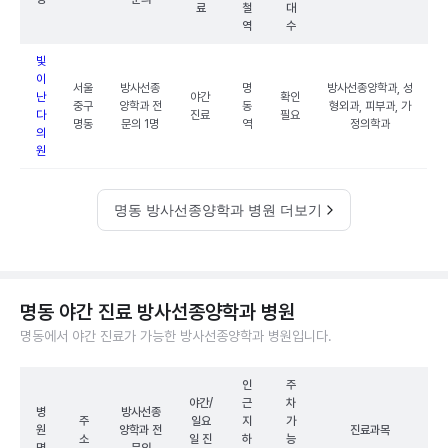
료
철
대
역
수
빛
이
서울
방사선종
명
방사선종양학과, 성
난
야간
확인
중구
양학과 전
동
형외과, 피부과, 가
다
진료
필요
명동
문의 1명
역
정의학과
의
원
명동 방사선종양학과 병원 더보기
명동 야간 진료 방사선종양학과 병원
명동에서 야간 진료가 가능한 방사선종양학과 병원입니다.
인
주
야간/
근
차
병
방사선종
주
일요
지
가
원
양학과 전
진료과목
소
일 진
하
능