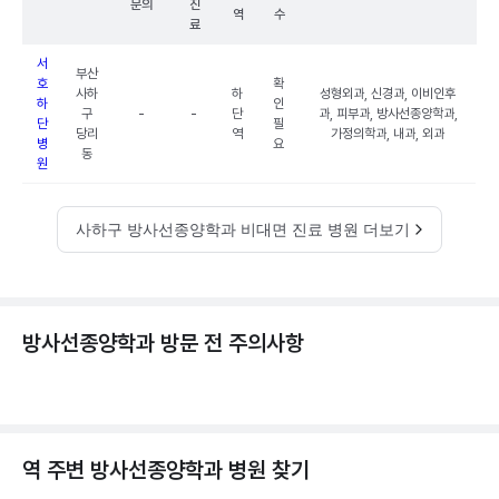
문의
진
역
수
료
서
부산
호
확
사하
하
성형외과, 신경과, 이비인후
하
인
구
-
-
단
과, 피부과, 방사선종양학과,
단
필
당리
역
가정의학과, 내과, 외과
병
요
동
원
사하구 방사선종양학과 비대면 진료 병원 더보기
방사선종양학과 방문 전 주의사항
역 주변
방사선종양학과
병원 찾기