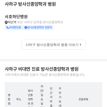
사하구 방사선종양학과
병원
서호하단병원
하단역
부산 사하구 당리동
방사선종양학과
비대면진료
방사선종양학과 전문의
사하구 방사선종양학과 병원 더보기
사하구 비대면 진료 방사선종양학과 병원
사하구에서 비대면 진료가 가능한 방사선종양학과 병원입니다.
야
인
주
방사
간/
근
차
병
선종
일
지
가
원
주소
양학
요
진료과목
하
능
명
과 전
일
철
대