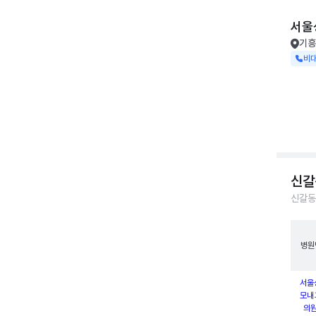
서울
기흥
비
신갈
신갈동
병원
서울
모내
의