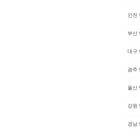
인천
부산
대구
광주
울산
강원
경남