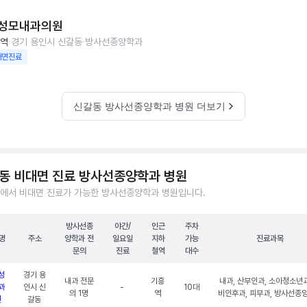
성모내과의원
역
경기 용인시 신갈동
방사선종양학과
대면진료
신갈동 방사선종양학과 병원 더보기
동 비대면 진료 방사선종양학과 병원
에서 비대면 진료가 가능한 방사선종양학과 병원입니다.
방사선종
야간/
인근
주차
명
주소
양학과 전
일요일
지하
가능
진료과목
문의
진료
철역
대수
성
경기 용
내과 전문
기흥
내과, 산부인과, 소아청소년과
과
인시 신
-
10대
의 1명
역
비인후과, 피부과, 방사선종
원
갈동