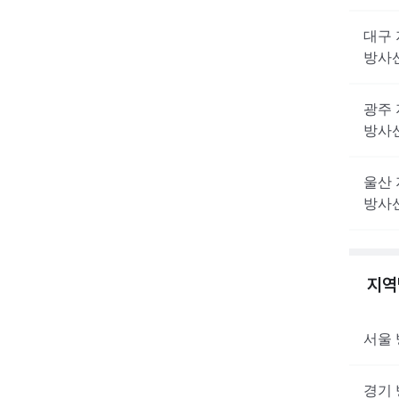
대구
방사
광주
방사
울산
방사
지
서울
경기