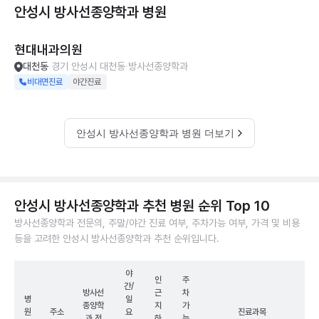
안성시 방사선종양학과
병원
현대내과의원
대천동
경기 안성시 대천동
방사선종양학과
비대면진료
야간진료
안성시 방사선종양학과 병원 더보기
안성시 방사선종양학과 추천 병원 순위 Top 10
방사선종양학과 전문의, 주말/야간 진료 여부, 주차가능 여부, 가격 및 비용
등을 고려한 안성시 방사선종양학과 추천 순위입니다.
야
인
주
간/
방사선
근
차
병
일
종양학
지
가
원
주소
요
진료과목
과 전
하
능