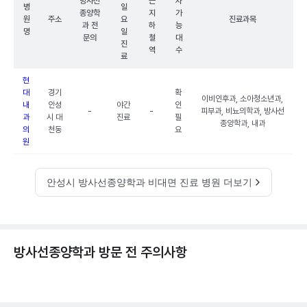
방사선
근
차
병
일
종양학
지
가
원
주소
요
진료과목
과 전
하
능
명
일
문의
철
대
진
역
수
료
현
대
경기
확
이비인후과, 소아청소년과,
내
안성
야간
인
-
-
피부과, 비뇨의학과, 방사선
과
시 대
진료
필
종양학과, 내과
의
천동
요
원
안성시 방사선종양학과 비대면 진료 병원 더보기
방사선종양학과 방문 전 주의사항