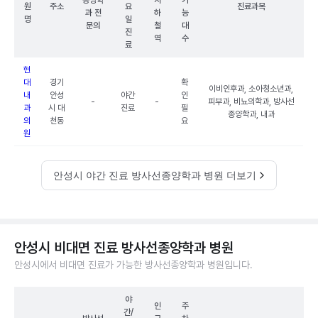
종양학
지
가
원
주소
요
진료과목
과 전
하
능
명
일
문의
철
대
진
역
수
료
현
대
경기
확
이비인후과, 소아청소년과,
내
안성
야간
인
-
-
피부과, 비뇨의학과, 방사선
과
시 대
진료
필
종양학과, 내과
의
천동
요
원
안성시 야간 진료 방사선종양학과 병원 더보기
안성시 비대면 진료 방사선종양학과 병원
안성시에서 비대면 진료가 가능한 방사선종양학과 병원입니다.
야
인
주
간/