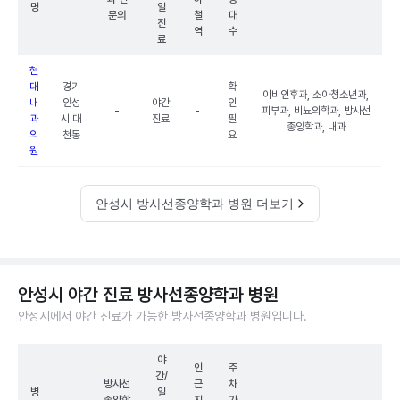
명
일
문의
철
대
진
역
수
료
현
대
경기
확
이비인후과, 소아청소년과,
내
안성
야간
인
-
-
피부과, 비뇨의학과, 방사선
과
시 대
진료
필
종양학과, 내과
의
천동
요
원
안성시 방사선종양학과 병원 더보기
안성시 야간 진료 방사선종양학과 병원
안성시에서 야간 진료가 가능한 방사선종양학과 병원입니다.
야
인
주
간/
방사선
근
차
병
일