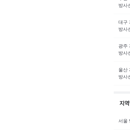
방사
대구
방사
광주
방사
울산
방사
지
서울