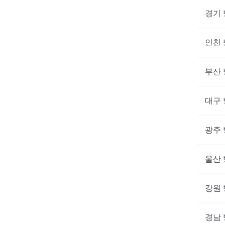
경기
인천
부산
대구
광주
울산
강원
경남