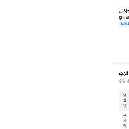
큰사
광교
비
수원
수원시
병
원
명
큰
사
랑