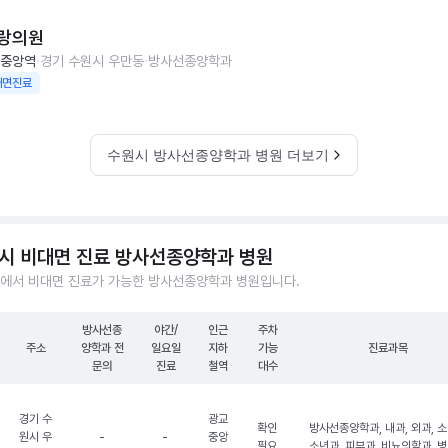
랑의원
중앙역
경기 수원시 우만동
방사선종양학과
대면진료
수원시 방사선종양학과 병원 더보기
시 비대면 진료 방사선종양학과 병원
에서 비대면 진료가 가능한 방사선종양학과 병원입니다.
방사선종
야간/
인근
주차
주소
양학과 전
일요일
지하
가능
진료과목
문의
진료
철역
대수
경기 수
광교
확인
방사선종양학과, 내과, 외과, 
원시 우
-
-
중앙
필요
소년과, 피부과, 비뇨의학과, 