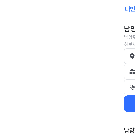
남양
남양주
해보세
남양