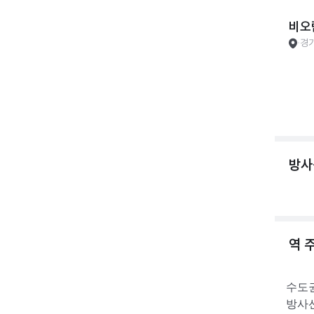
비오
경
방사
역 
수도
방사