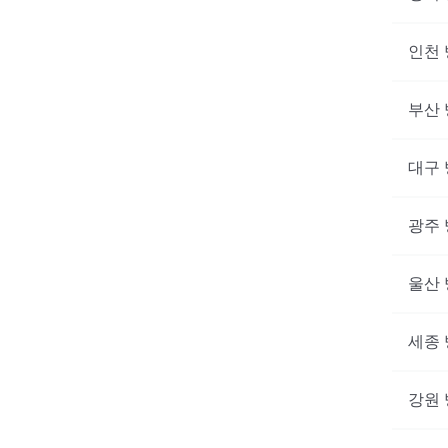
인천
부산
대구
광주
울산
세종
강원