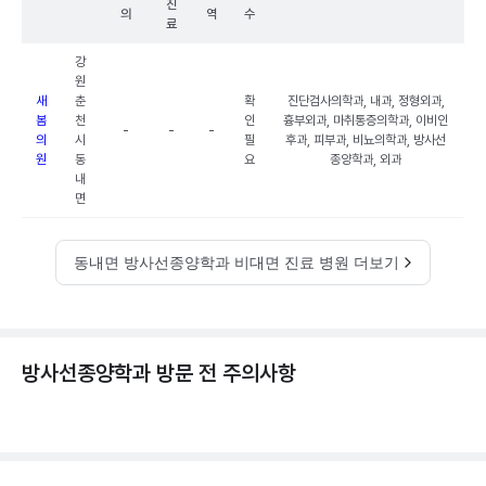
진
의
역
수
료
강
원
새
춘
확
진단검사의학과, 내과, 정형외과,
봄
천
인
흉부외과, 마취통증의학과, 이비인
-
-
-
의
시
필
후과, 피부과, 비뇨의학과, 방사선
원
동
요
종양학과, 외과
내
면
동내면 방사선종양학과 비대면 진료 병원 더보기
방사선종양학과 방문 전 주의사항