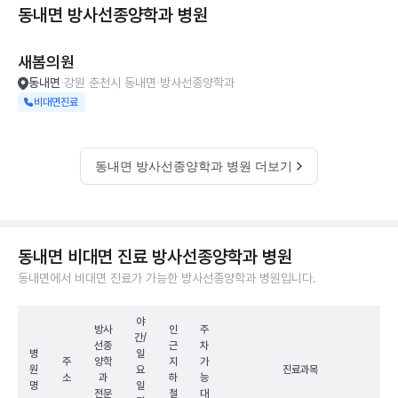
동내면 방사선종양학과
병원
새봄의원
동내면
강원 춘천시 동내면
방사선종양학과
비대면진료
동내면 방사선종양학과 병원 더보기
동내면 비대면 진료 방사선종양학과 병원
동내면에서 비대면 진료가 가능한 방사선종양학과 병원입니다.
야
방사
인
주
간/
선종
근
차
병
일
주
양학
지
가
원
요
진료과목
소
과
하
능
명
일
전문
철
대