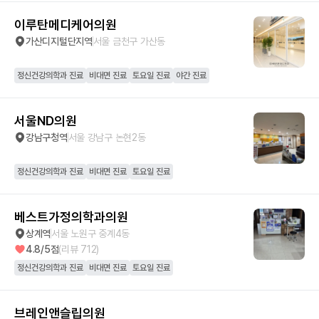
이루탄메디케어의원
가산디지털단지역
서울 금천구 가산동
정신건강의학과 진료
비대면 진료
토요일 진료
야간 진료
서울ND의원
강남구청역
서울 강남구 논현2동
정신건강의학과 진료
비대면 진료
토요일 진료
베스트가정의학과의원
상계역
서울 노원구 중계4동
4.8
/5점
(리뷰
712
)
정신건강의학과 진료
비대면 진료
토요일 진료
브레인앤슬립의원