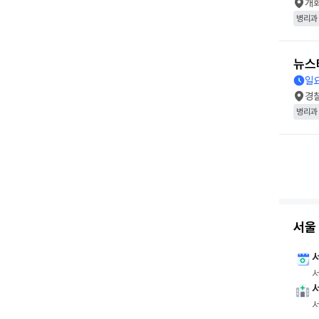
개
병리과
뉴스
일
경
병리과
서울 
서
서