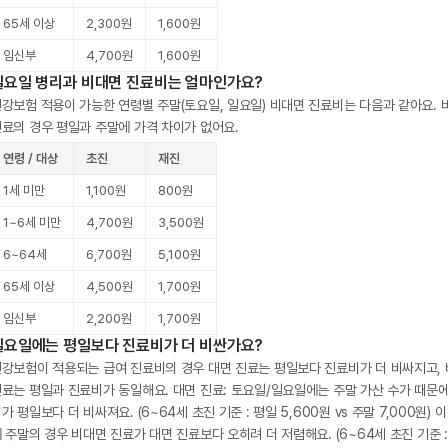
65세 이상
2,300원
1,600원
임신부
4,700원
1,600원
일요일 병리과 비대면 진료비는 얼마인가요?
강보험 적용이 가능한 연령별 주말(토요일, 일요일) 비대면 진료비는 다음과 같아요. 
료의 경우 평일과 주말에 가격 차이가 없어요.
연령 / 대상
초진
재진
1세 미만
1,100원
800원
1~6세 미만
4,700원
3,500원
6~64세
6,700원
5,100원
65세 이상
4,500원
1,700원
임신부
2,200원
1,700원
일요일에는 평일보다 진료비가 더 비싼가요?
강보험이 적용되는 급여 진료비의 경우 대면 진료는 평일보다 진료비가 더 비싸지고,
료는 평일과 진료비가 동일해요. 대면 진료: 토요일/일요일에는 주말 가산 수가 때문
가 평일보다 더 비싸져요. (6~64세 초진 기준 : 평일 5,600원 vs 주말 7,000원) 
 주말의 경우 비대면 진료가 대면 진료보다 오히려 더 저렴해요. (6~64세 초진 기준 :