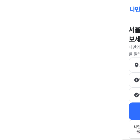
서울
보
나만의
를 알
나만