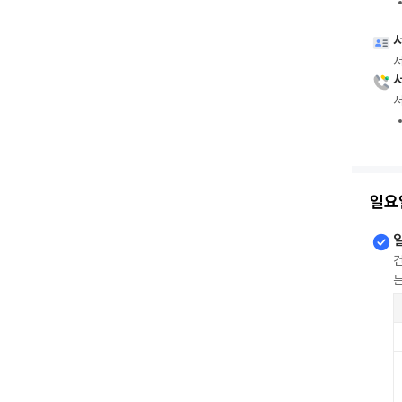
서
서
일요
건
는