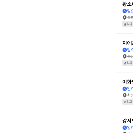
황소
일
송
병리과
지에
일
총
병리과
이화
일
한
병리과
강서
일