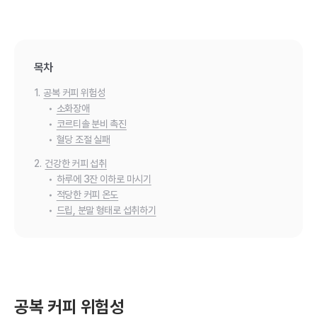
목차
1.
공복 커피 위험성
•
소화장애
•
코르티솔 분비 촉진
•
혈당 조절 실패
2.
건강한 커피 섭취
•
하루에 3잔 이하로 마시기
•
적당한 커피 온도
•
드립, 분말 형태로 섭취하기
공복 커피 위험성