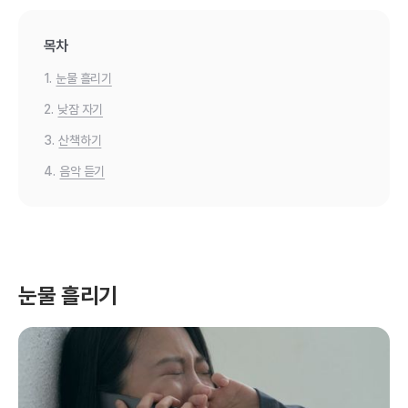
목차
1.
눈물 흘리기
2.
낮잠 자기
3.
산책하기
4.
음악 듣기
눈물 흘리기