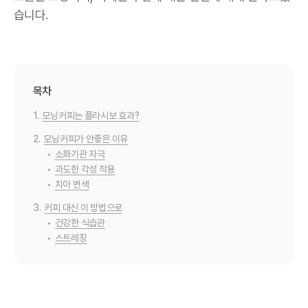
습니다.
목차
1.
모닝커피는 플라시보 효과?
2.
모닝커피가 안좋은 이유
•
소화기관 자극
•
과도한 각성 작용
•
치아 변색
3.
커피 대신 이 방법으로
•
건강한 식습관
•
스트레칭