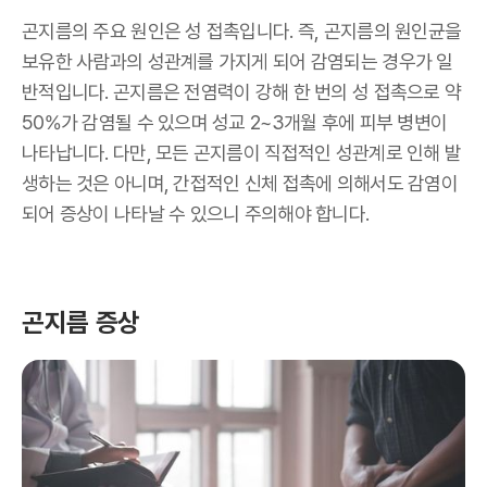
곤지름의 주요 원인은 성 접촉입니다
.
즉
,
곤지름의 원인균을
보유한 사람과의 성관계를 가지게 되어 감염되는 경우가 일
반적입니다
.
곤지름은 전염력이 강해 한 번의 성 접촉으로 약
50%
가 감염될 수 있으며 성교
2~3
개월 후에 피부 병변이
나타납니다
.
다만
,
모든 곤지름이 직접적인 성관계로 인해 발
생하는 것은 아니며
, 간접적인 신체 접촉
에 의해서도 감염이
되어 증상이 나타날 수 있으니 주의해야 합니다
.
곤지름 증상