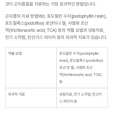
것이 곤지름을을 치료하는 가장 효과적인 방법입니다
.
곤지름의 치료 방법에는 포도필린 수지
(podophyllin resin),
포도필록스
(podofilox)
로션이나 젤
,
사염화 초산
액
(trichloracetic acid, TCA)
등의 약물 요법과 냉동치료
,
전기 소작법
,
탄산가스 레이저 등의 외과적 치료가 있습니다
.
약물 요법
포도필린 수지
(podophyllin
resin),
포도필록스
(podofilox)
로션 및 젤, 사염화 초산
액
(trichloracetic acid, TCA)
등
외과적 치료
냉동치료
,
전기 소작법
,
탄산가
스 레이저 등