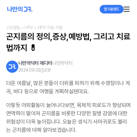
앱 다운로드
건강꿀팁
> HPV
> HPV 치료•약물
곤지름의 정의,증상,예방법, 그리고 치료
법까지 💊
나만의닥터 에디터
나만의닥터
2024.09.02
2
분
더운 여름날
,
많은 분들이 더위를 피하기 위해 수영장이나 계
곡
,
바다 등으로 여행을 계획하실텐데요
.
이렇듯 야외활동이 늘어나다보면
,
육체적 피로도가 향상되며
면역력이 떨어져 곤지름을 비롯한 다양한 질병 감염에 대한
위험성이 더욱 높아집니다
.
오늘은 생식기 사마귀로도 불리
는 곤지름에 대해 알아보겠습니다
.