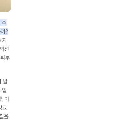
 수
을까?
 자
적외선
 피부
 발
 일
, 이
 향료
물질을