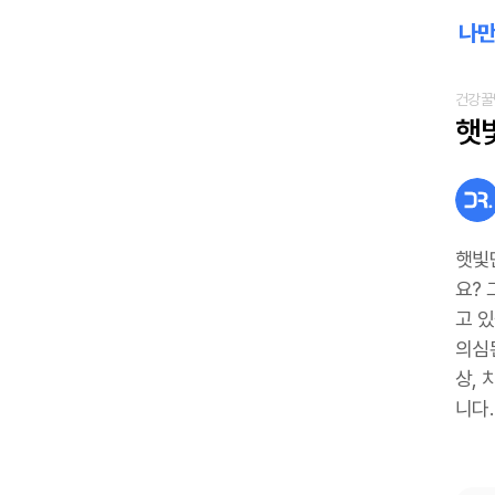
건강꿀
햇빛
햇빛
요?
고 
의심
상, 
니다.