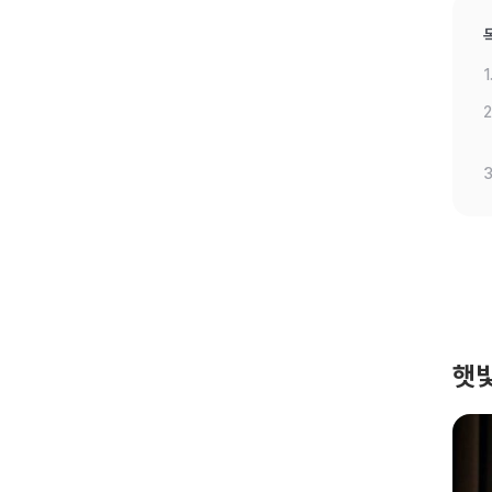
1
2
3
햇