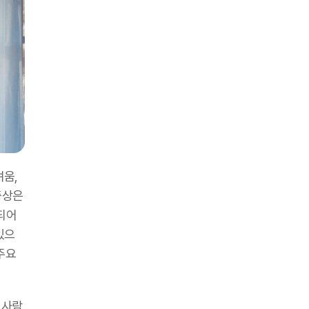
려움,
증상은
되어
있으
 주요
 사람