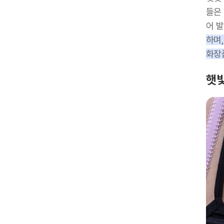
들은
어 
하며,
화장
햇빛