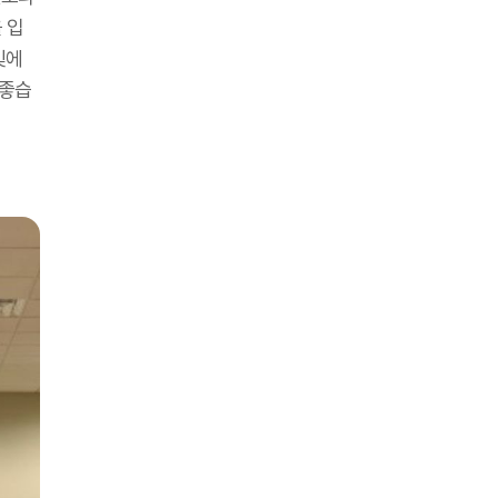
 입
빛에
 좋습