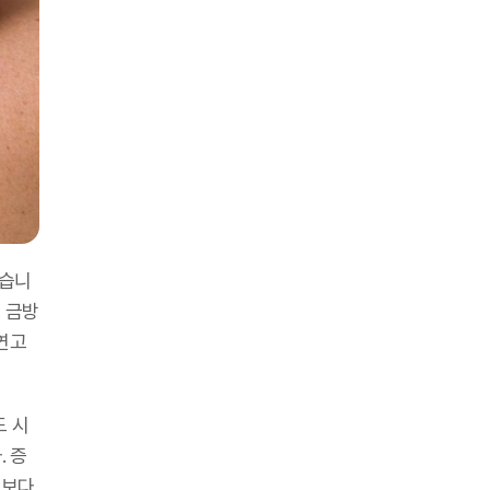
있습니
 금방
연고
도 시
. 증
엇보다