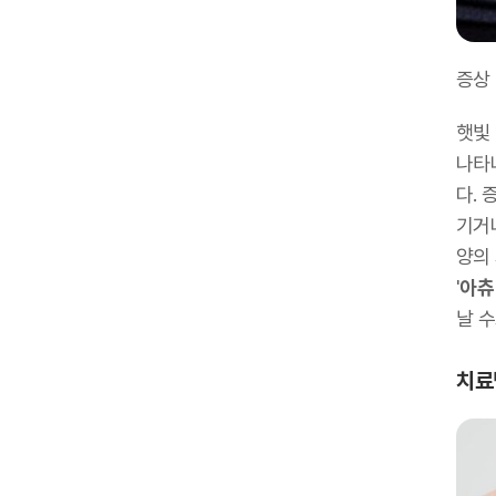
증상
햇빛
나타
다.
기거
양의
'
아츄
날 수
치료