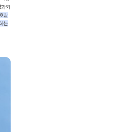
성화되
 호발
용하는