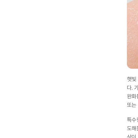
햇빛
다.
완화
또는
특수
도해
상이