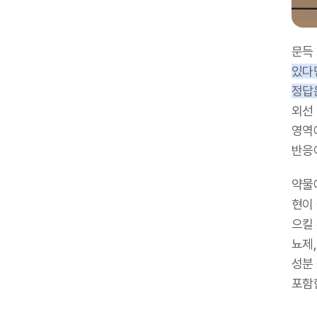
문득
있다
정답은
외선
영역
반응
약물
현이
으킬 
뇨제,
성분
포함