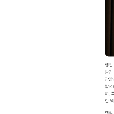
햇빛
발진 
광알
발생
며, 
한 역
햇빛