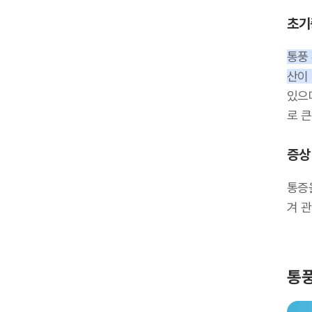
초기
통풍
산이
있으며
로 
증상
통증
겨 
통풍