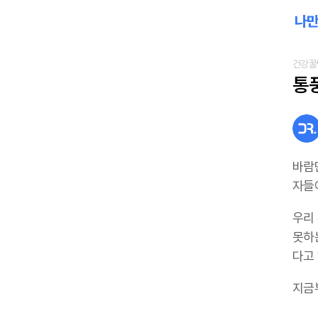
건강꿀
통
바람
자들
우리
못하
다고 
지금