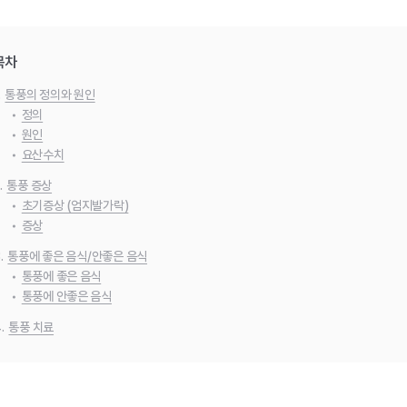
목차
.
통풍의 정의와 원인
•
정의
•
원인
•
요산수치
.
통풍 증상
•
초기증상 (엄지발가락)
•
증상
.
통풍에 좋은 음식/안좋은 음식
•
통풍에 좋은 음식
•
통풍에 안좋은 음식
.
통풍 치료