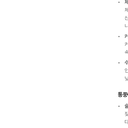
니
통풍
다