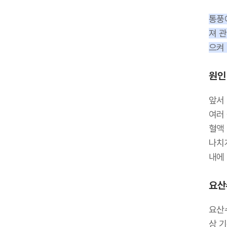
통풍
져 관
으켜
원인
앞서
여러
혈액
나치
내에
요산
요산수
상 