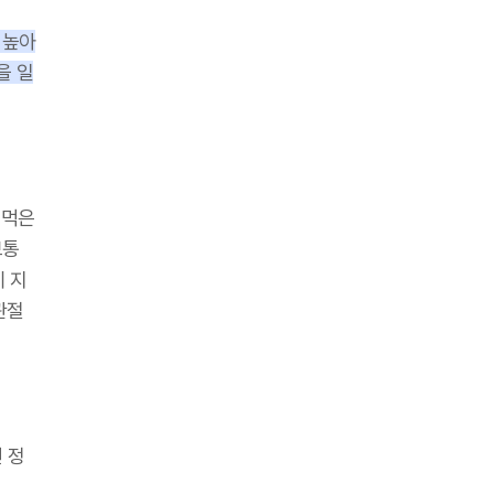
 높아
을 일
 먹은
보통
이 지
관절
 정