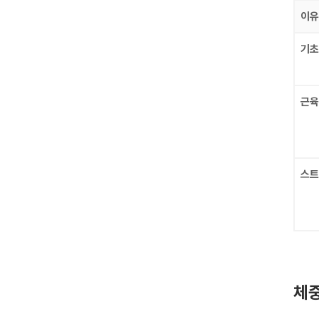
이유
기초
근육
스트
체중