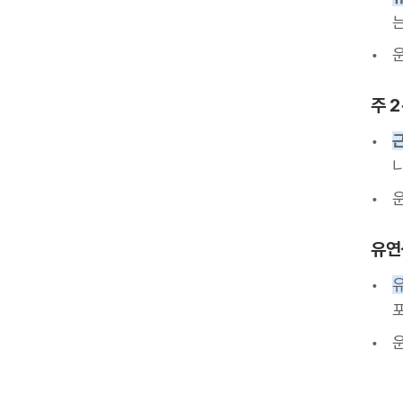
운
주 
운
유연
운