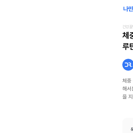
건강꿀
체중
루
체중 
해서
을 