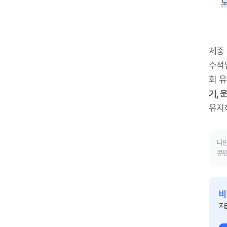
체중
수적
회 유
기, 
유지
나만
콘텐
비
지