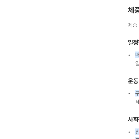
체중
체중
일정
운동
사회