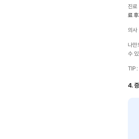
진료
료 
의사
나만
수 있
TIP :
4. 