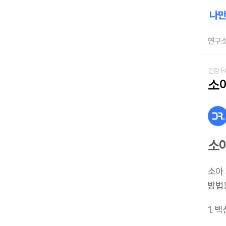
연구소
건강 F
소
소
소아
방법
1. 