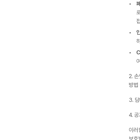
C
2. 
방법
3.
4. 
이러
보호받