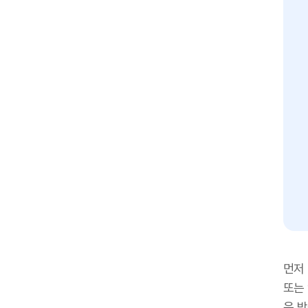
먼저
또는
운 받