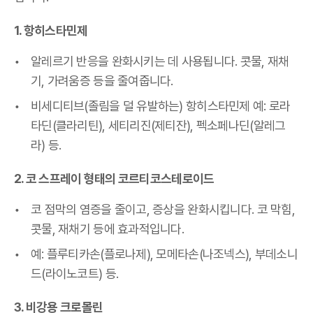
1. 항히스타민제
알레르기 반응을 완화시키는 데 사용됩니다. 콧물, 재채
기, 가려움증 등을 줄여줍니다.
비세디티브(졸림을 덜 유발하는) 항히스타민제 예: 로라
타딘(클라리틴), 세티리진(제티잔), 펙소페나딘(알레그
라) 등.
2. 코 스프레이 형태의 코르티코스테로이드
코 점막의 염증을 줄이고, 증상을 완화시킵니다. 코 막힘,
콧물, 재채기 등에 효과적입니다.
예: 플루티카손(플로나제), 모메타손(나조넥스), 부데소니
드(라이노코트) 등.
3. 비강용 크로몰린