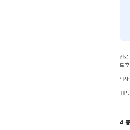
진료
료 
의사
TIP :
4. 