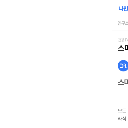
연구소
건강 F
스
스
모든
라식