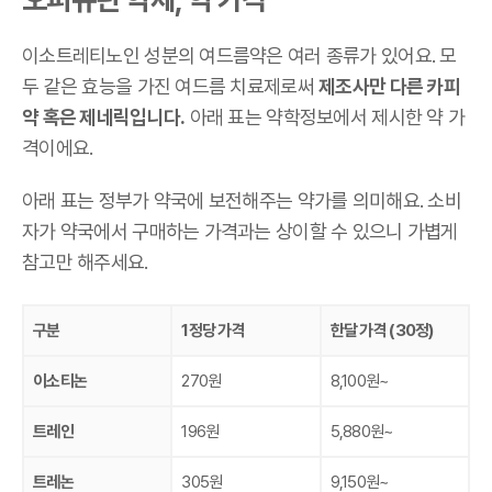
이소트레티노인 성분의 여드름약은 여러 종류가 있어요. 모
두 같은 효능을 가진 여드름 치료제로써
제조사만 다른 카피
약 혹은 제네릭입니다.
아래 표는 약학정보에서 제시한 약 가
격이에요.
아래 표는 정부가 약국에 보전해주는 약가를 의미해요. 소비
자가 약국에서 구매하는 가격과는 상이할 수 있으니 가볍게
참고만 해주세요.
구분
1정당 가격
한달 가격 (30정)
이소티논
270원
8,100원~
트레인
196원
5,880원~
트레논
305원
9,150원~