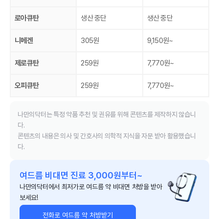
로아큐탄
생산 중단
생산 중단
니메겐
305원
9,150원~
제로큐탄
259원
7,770원~
오피큐탄
259원
7,770원~
나만의닥터는 특정 약품 추천 및 권유를 위해 콘텐츠를 제작하지 않습니
다.
콘텐츠의 내용은 의사 및 간호사의 의학적 지식을 자문 받아 활용했습니
다.
여드름 비대면 진료 3,000원부터~
나만의닥터에서 최저가로 여드름 약 비대면 처방을 받아
보세요!
전화로 여드름 약 처방받기