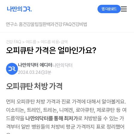
앱 다운로드
연구소 홈
건강꿀팁
질환백과
건강 FAQ
건강비법
건강 FAQ
> 여드름
> 여드름 비용•금액
오피큐탄 가격은 얼마인가요?
나만의닥터 에디터
나만의닥터
2024.03.24
3
분
오피큐탄 처방 가격
먼저 오피큐탄 처방 가격과 진료 가격에 대해서 알아볼게요.
이소티논, 트레인, 트레논, 니메겐, 로아큐탄, 제로큐탄 등 여
드름약을
나만의닥터를 통해 최저가
로 처방받을 수 있는 가
격부터 일반 병원들의 처방비 평균 가격까지 표로 정리했어