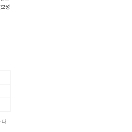
탈모성
 다