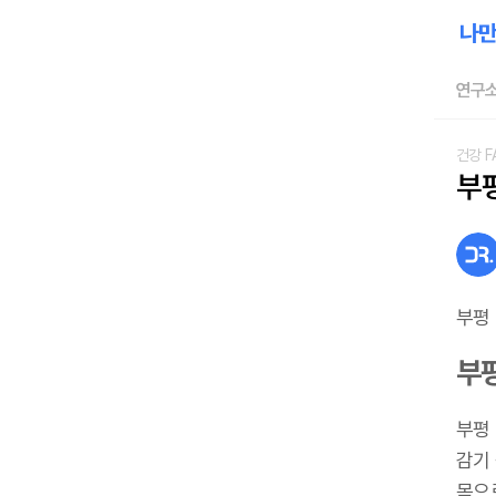
연구소
건강 F
부
부평
부
부평
감기
목으