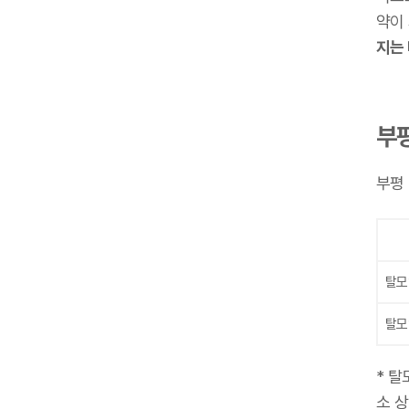
약이
지는
부
부평
탈모
탈모
* 
소 