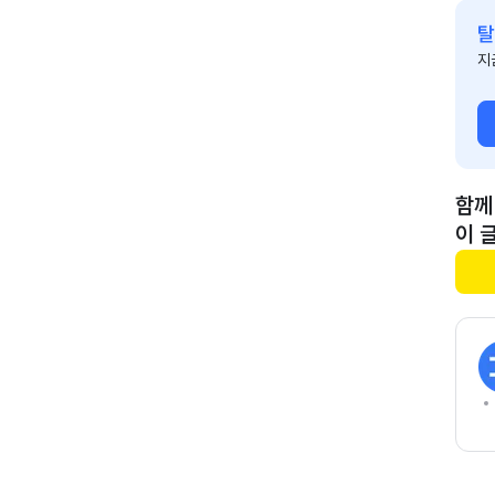
탈
지
함께
이 