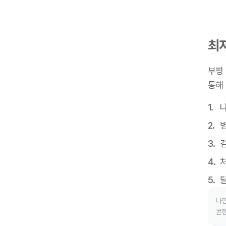
최
부평 
통해
병
처
나만
콘텐