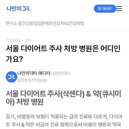
앱 다운로드
연구소 홈
건강꿀팁
질환백과
건강 FAQ
건강비법
건강 FAQ
> 비만
서울 다이어트 주사 처방 병원은 어디인
가요?
나만의닥터 에디터
나만의닥터
2024.07.11
3
분
서울 다이어트 주사
(삭센다)
& 약
(큐시미
아)
처방 병원
감기, 비염등의 보험이 적용되는 급여 진료와 다르게, 다이어
트 주사 & 약은 비급여 진료 항목으로써 비용이 병원과 약국