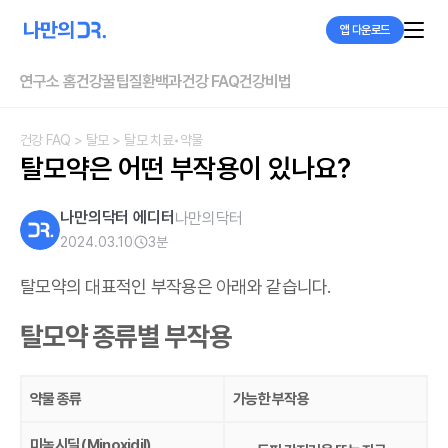
앱 다운로드
연구소 홈
건강꿀팁
질환백과
건강 FAQ
건강비법
건강 FAQ
> 탈모
> 탈모 치료•약물
탈모약은 어떤 부작용이 있나요?
나만의닥터 에디터
나만의닥터
2024.03.10
3
분
탈모약의 대표적인 부작용은 아래와 같습니다.
탈모약 종류별 부작용
약물 종류
가능한 부작용
미녹시딜 (Minoxidil)