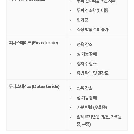
두피 간지러움 또는 자극
두피 건조함 및 비듬
현기증
심장 박동 수의 증가
피나스테리드 (Finasteride)
성욕 감소
성 기능 장애
정자 수 감소
유방 확대 및 민감도
두타스테리드 (Dutasteride)
성욕 감소
성 기능 장애
기분 변화 (우울증)
알레르기 반응 (발진, 가려움
증, 부종)