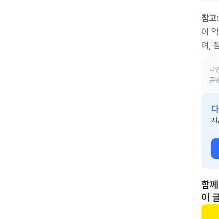
참고:
이 
며,
나만
콘텐
다
지
함께
이 