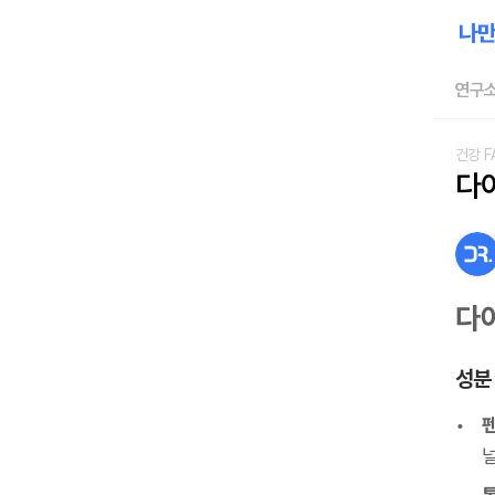
연구소
건강 F
다
다이
성분