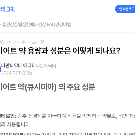
앱 다운로드
 홈
건강꿀팁
질환백과
건강 FAQ
건강비법
AQ
> 비만
> 비만 치료•약물
이어트 약 용량과 성분은 어떻게 되나요?
나만의닥터 에디터
나만의닥터
2024.07.11
3
분
어트 약(큐시미아) 의 주요 성분
펜테르민:
중추 신경계를 자극하여 식욕을 억제하는 약물로, 비만 
널리 사용됩니다.