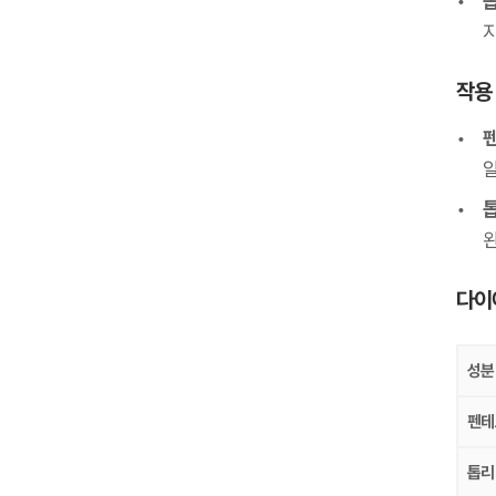
작용
다이
성분
펜테
톱리