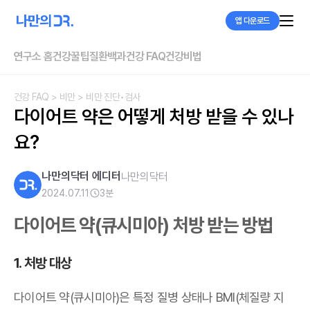
앱 다운로드
연구소 홈
건강꿀팁
질환백과
건강 FAQ
건강비법
건강 FAQ
> 비만
> 비만 진단•검사
다이어트 약은 어떻게 처방 받을 수 있나
요?
나만의닥터 에디터
나만의닥터
2024.07.11
3
분
다이어트 약(큐시미아) 처방 받는 방법
1. 처방 대상
다이어트 약(큐시미아)은 특정 질병 상태나 BMI(체질량 지