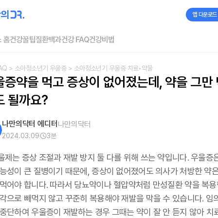
앱 다운로드
 홈
건강꿀팁
질환백과
건강 FAQ
건강비법
AQ
> 소아청소년기 우울증
> 소아청소년기 우울증 치료•약물
울증약을 먹고 증상이 없어졌는데, 약을 그만 
도 될까요?
나만의닥터 에디터
나만의닥터
2024.03.09
3
분
울제는 증상 조절과 재발 방지 둘 다를 위해 쓰는 약입니다. 우울증
가능성이 큰 질병이기 때문에, 증상이 없어졌어도 의사가 처방한 약은
 먹어야 합니다. 따라서 당뇨약이나 혈압약처럼 만성질환 약을 복
생각으로 빼먹지 않고 꾸준히 복용해야 재발을 막을 수 있습니다. 임
 중단하여 우울증이 재발하는 경우 그때는 약이 잘 안 듣지 않아 치