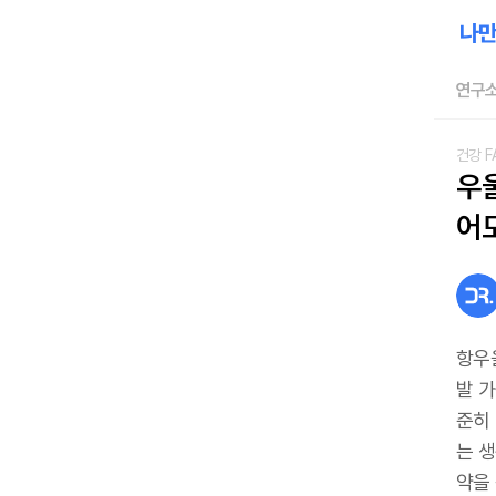
연구소
건강 F
우
어
항우
발 
준히
는 
약을