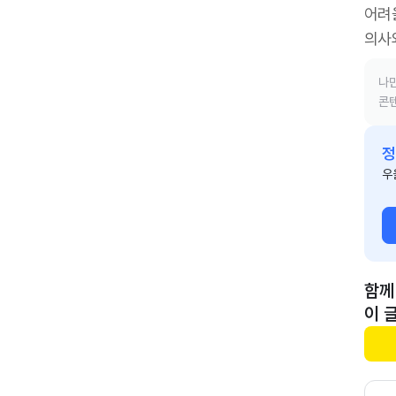
어려
의사
나만
콘텐
정
우
함께
이 