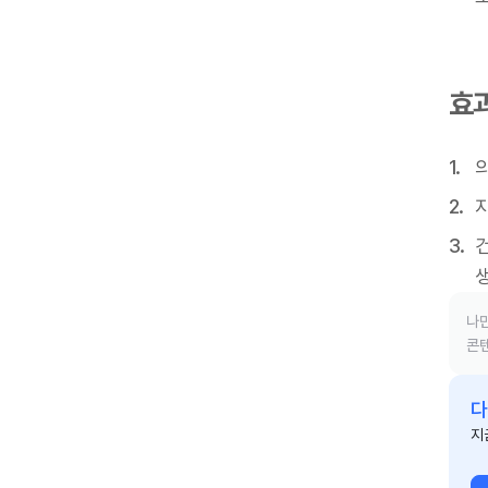
효
건
나만
콘텐
다
지