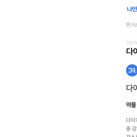
연구소
건강 F
다
다
약물
다이
중 