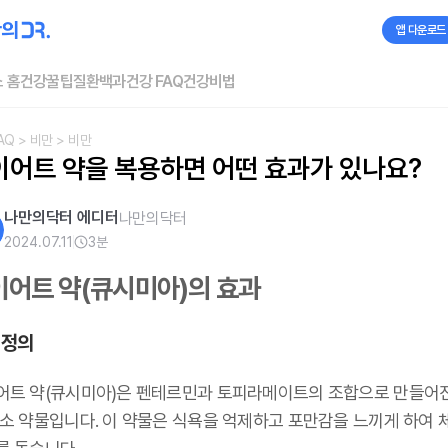
앱 다운로드
 홈
건강꿀팁
질환백과
건강 FAQ
건강비법
AQ
> 비만
> 비만
이어트 약을 복용하면 어떤 효과가 있나요?
나만의닥터 에디터
나만의닥터
2024.07.11
3
분
이어트 약(큐시미아)의 효과
 정의
어트 약(큐시미아)은 펜테르민과 토피라메이트의 조합으로 만들어진
감소 약물입니다. 이 약물은 식욕을 억제하고 포만감을 느끼게 하여 