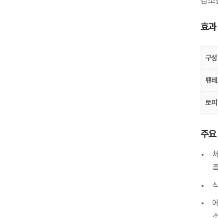
감소
효
구성
펜테
토피
주요
소