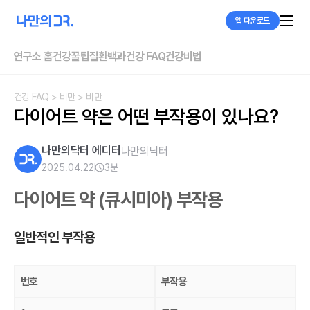
앱 다운로드
연구소 홈
건강꿀팁
질환백과
건강 FAQ
건강비법
건강 FAQ
> 비만
> 비만
다이어트 약은 어떤 부작용이 있나요?
나만의닥터 에디터
나만의닥터
2025.04.22
3
분
다이어트 약 (큐시미아) 부작용
일반적인 부작용
번호
부작용