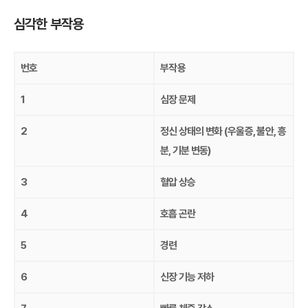
심각한 부작용
번호
부작용
1
심장 문제
2
정신 상태의 변화 (우울증, 불안, 흥
분, 기분 변동)
3
혈압 상승
4
호흡 곤란
5
경련
6
신장 기능 저하