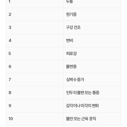
1
두통
2
현기증
3
구강 건조
4
변비
5
피로감
6
불면증
7
심박수 증가
8
인두의 불편 또는 통증
9
감각이나 미각의 변화
10
불안 또는 근육 경직