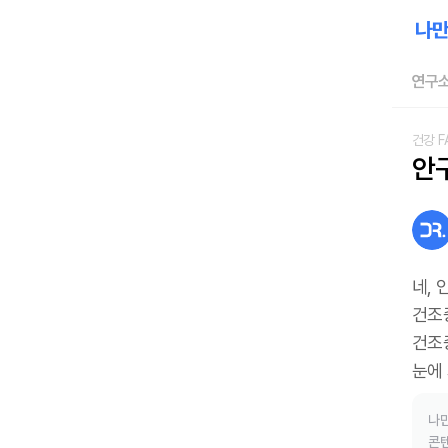
연구소
건강 F
안
네,
건조
건조
눈에 
나만
콘텐