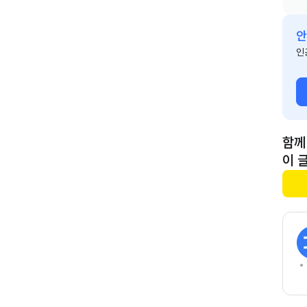
안
인
함께
이 