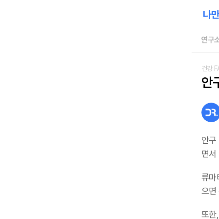
연구소
건강 F
안
안구
면서
류마티
으면
또한