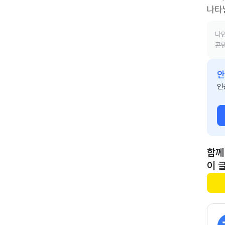
나타
나만
콘텐
안
인
함께
이 