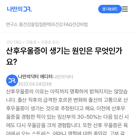
앱 다운로드
연구소 홈
건강꿀팁
질환백과
건강 FAQ
건강비법
건강 FAQ
> 우울증
> 우울증 원인
산후우울증이 생기는 원인은 무엇인가
요?
나만의닥터 에디터
나만의닥터
2023.04.04
3
분
산후우울증의 이유는 아직까지 명확하게 밝혀지지는 않았습
니다. 출산 직후의 급격한 호르몬 변화와 출산의 고통으로 산
후우울증이 생기는 것으로 추정된다고 해요. 이전에 산후우
울증을 경험한 적이 있는 임산부의 30~50%는 다음 임신 시
에도 다시 우울감을 크게 경험합니다. 또한 산후 우울증은 육
아에서 오는 스트레스, 어머니 역할에 대한 중압감, 고부 갈