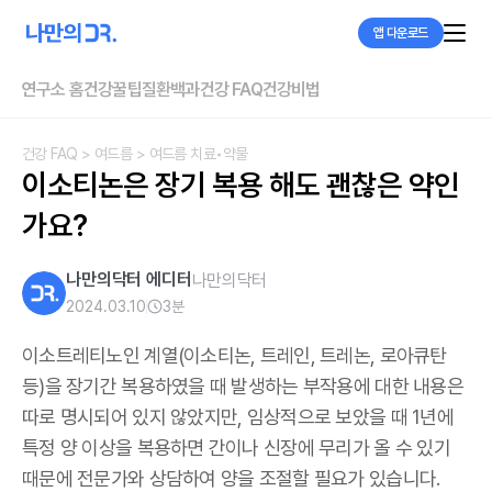
앱 다운로드
연구소 홈
건강꿀팁
질환백과
건강 FAQ
건강비법
건강 FAQ
> 여드름
> 여드름 치료•약물
이소티논은 장기 복용 해도 괜찮은 약인
가요?
나만의닥터 에디터
나만의닥터
2024.03.10
3
분
이소트레티노인 계열(이소티논, 트레인, 트레논, 로아큐탄
등)을 장기간 복용하였을 때 발생하는 부작용에 대한 내용은
따로 명시되어 있지 않았지만, 임상적으로 보았을 때 1년에
특정 양 이상을 복용하면 간이나 신장에 무리가 올 수 있기
때문에 전문가와 상담하여 양을 조절할 필요가 있습니다.