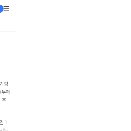
 기형
경우에
 주
 1
하시는