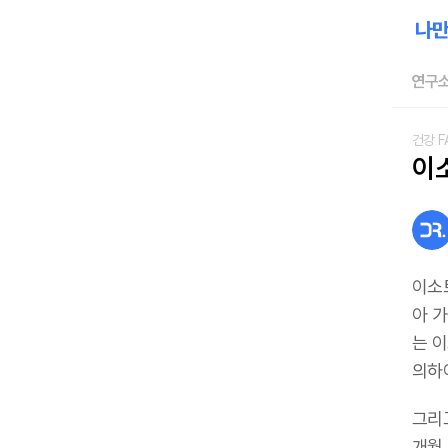
연구소
건강 F
이
이소
아 
는 
의하
그리
개월