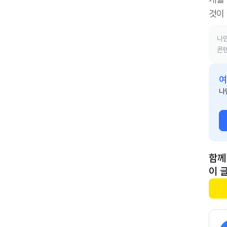
것이
나만
콘텐
여
나
함께
이 