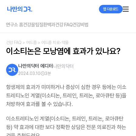
앱 다운로드
연구소 홈
건강꿀팁
질환백과
건강 FAQ
건강비법
건강 FAQ
> 여드름
> 여드름 치료•약물
이소티논은 모낭염에 효과가 있나요?
나만의닥터 에디터
나만의닥터
2024.03.10
3
분
항생제의 효과가 미미하거나 증상이 심한 경우 등에는 이소
트레티노인 계열(이소티논, 트레인, 트레논, 로아큐탄 등)을
처방하여 효과를 볼 수 있습니다.
이소트레티노인 계열(이소티논, 트레인, 트레논, 로아큐탄
등) 약 효과에 대한 보다 정확한 상담은 전문 의료진과 하는
것을 추천드려요.