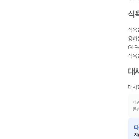
식
식욕
용하
GLP
식욕
대
대사
나만
콘텐
다
지