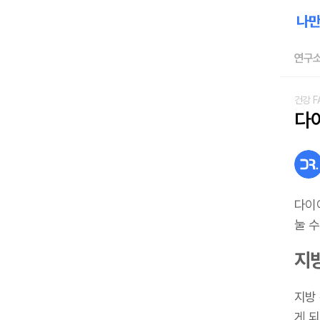
연구소
건강 F
다
다이
눌 
지
지방
게 되