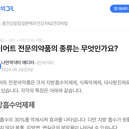
앱 다운로드
 홈
건강꿀팁
질환백과
건강 FAQ
건강비법
AQ
> 비만
> 비만 치료•약물
이어트 전문의약품의 종류는 무엇인가요?
나만의닥터 에디터
나만의닥터
2024.06.24
3
분
어트 전문의약품은 크게 지방흡수억제제, 식욕억제제, 대사항진제로
수 있습니다. 각각의 특징은 아래와 같습니다.
방흡수억제제
 흡수의 30%를 억제시켜 효과를 나타냅니다. 다만 지방 흡수가 원
지 않아 복통, 지방변, 변실금의 부작용이 나타날 수 있습니다.