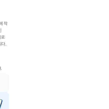
에 작
인
리로
니다.
.