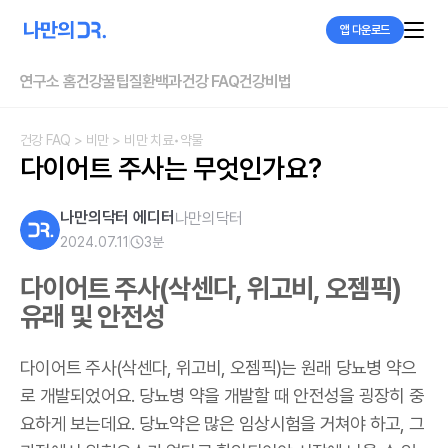
앱 다운로드
연구소 홈
건강꿀팁
질환백과
건강 FAQ
건강비법
건강 FAQ
> 비만
> 비만 치료•약물
다이어트 주사는 무엇인가요?
나만의닥터 에디터
나만의닥터
2024.07.11
3
분
다이어트 주사
(삭센다, 위고비, 오젬픽)
유래 및 안전성
다이어트 주사
(삭센다, 위고비, 오젬픽)
는 원래 당뇨병 약으
로 개발되었어요. 당뇨병 약을 개발할 때 안전성을 굉장히 중
요하게 보는데요. 당뇨약은 많은 임상시험을 거쳐야 하고, 그