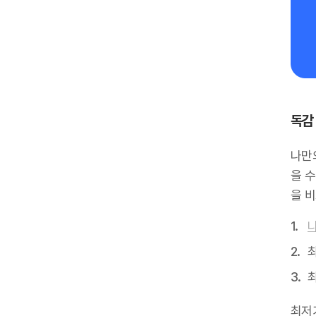
독감
나만
을 
을 
최
최저