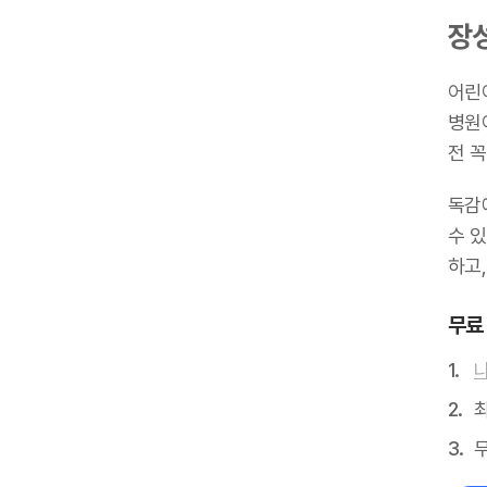
장
어린
병원
전 꼭
독감
수 있
하고
무료
최
무