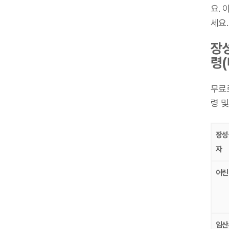
요.
세요.
장성
령(
무료
령 및
장성
자
어린
임산