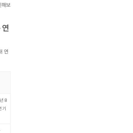
인해보
 연
래 연
5년 8
년 기
음