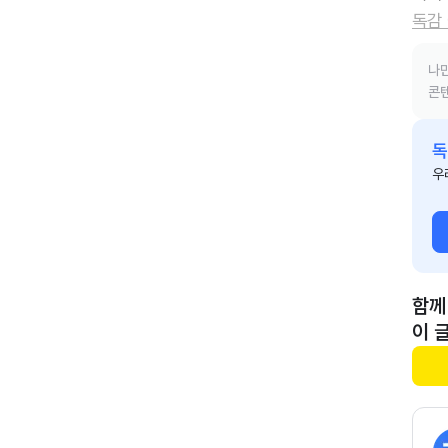
독감
나만
콘텐
독
우
함께
이 