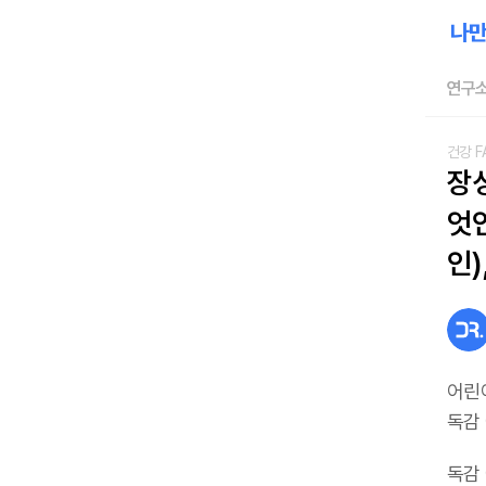
연구소
건강 F
장
엇인
인)
어린
독감
독감