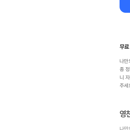
무료
나만
종 정
니 
주세
영
나만