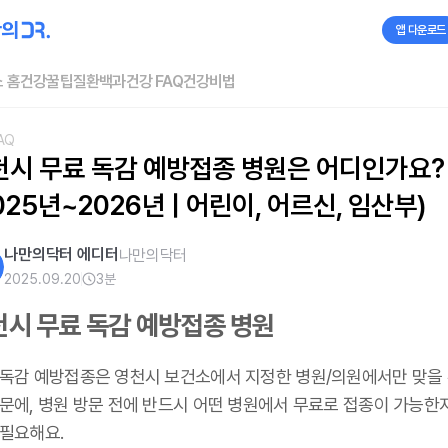
앱 다운로드
 홈
건강꿀팁
질환백과
건강 FAQ
건강비법
AQ
천시 무료 독감 예방접종 병원은 어디인가요? 
025년~2026년 | 어린이, 어르신, 임산부)
나만의닥터 에디터
나만의닥터
2025.09.20
3
분
천시 무료 독감 예방접종 병원
 독감 예방접종은 영천시 보건소에서 지정한 병원/의원에서만 맞을 
때문에, 병원 방문 전에 반드시 어떤 병원에서 무료로 접종이 가능한
 필요해요.