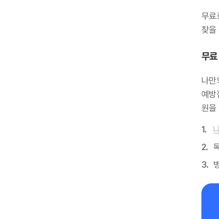
무료
찾을 
무료 
나만
예방
원을
독
병