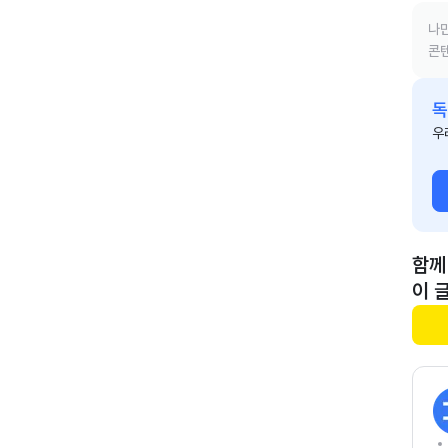
나만
콘텐
독
우
함께
이 