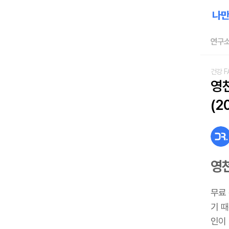
연구소
건강 F
영
(2
영
무료
기 
인이