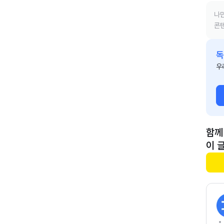
나만
콘텐
독
우
함께
이 