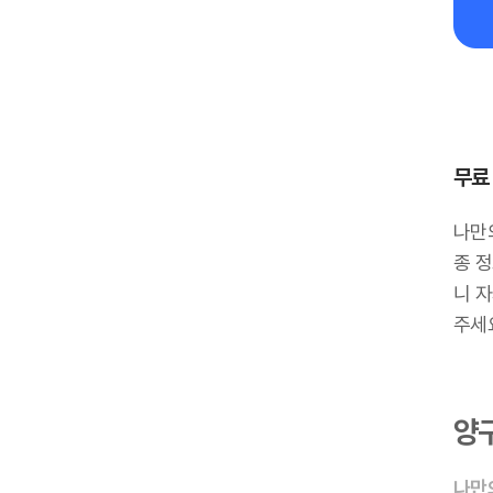
무료
나만
종 정
니 
주세
양
나만