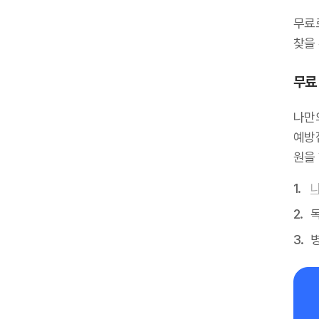
무료
찾을 
무료 
나만
예방
원을
독
병