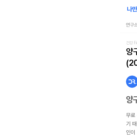
연구소
건강 F
양
(2
양
무료
기 
인이