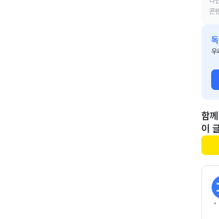
나만
콘텐
독
우
함께
이 