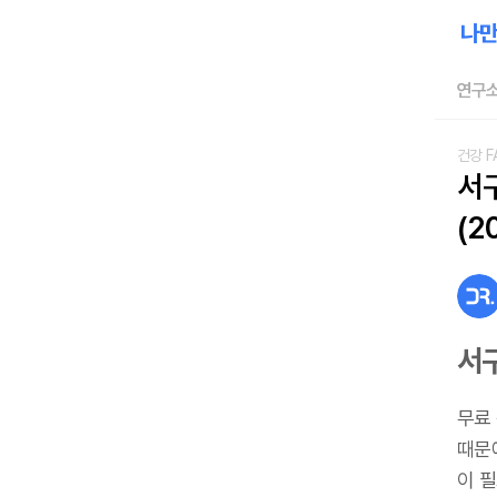
연구소
건강 F
서
(2
서
무료
때문
이 필