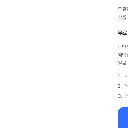
무료
찾을 
무료 
나만
예방
원을
독
병