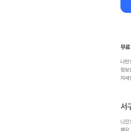
무료
나만
정보를
자세
서
나만
해요.