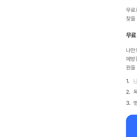
무료
찾을 
무료 
나만
예방
원을
독
병