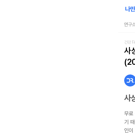
연구소
건강 F
사
(2
사
무료
기 
인이