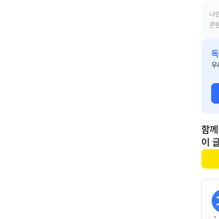
나만
콘텐
독
우
함께
이 