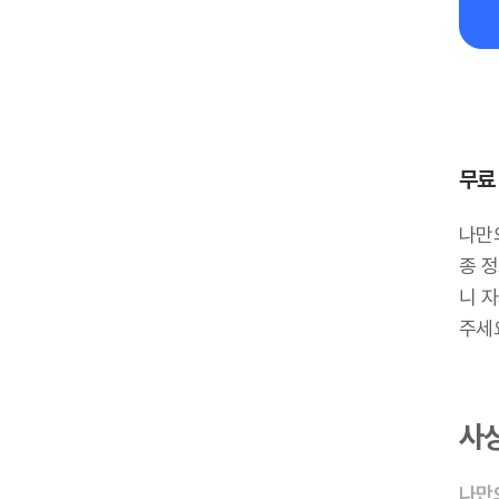
무료
나만
종 정
니 
주세
사
나만