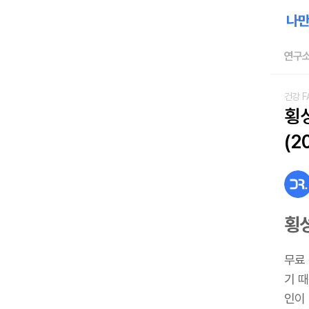
연구소
건강 F
횡
(2
횡
무료
기 
인이