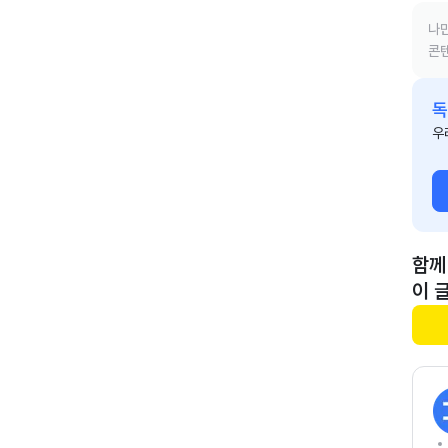
나만
콘텐
독
우
함께
이 