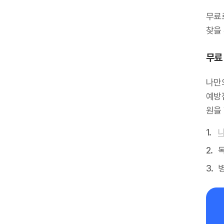
무료
찾을 
무료 
나만
예방
원을
독
병