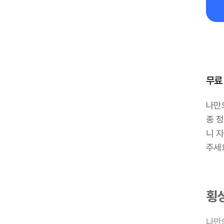
무료
나만
종 정
니 
주세
횡
나만