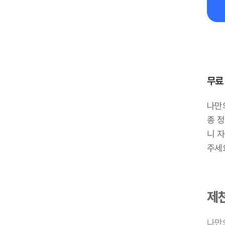
무료
나만
종 정
니 
주세
제
나만