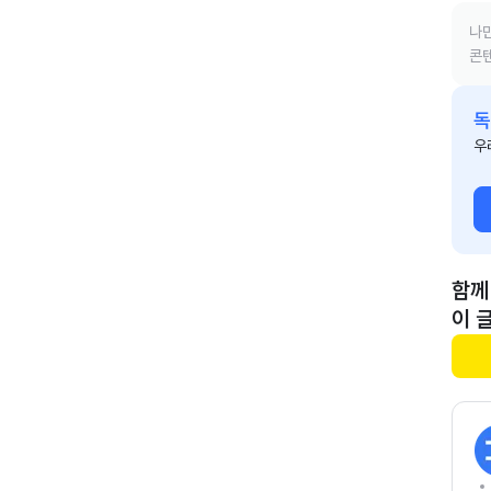
나만
콘텐
독
우
함께
이 