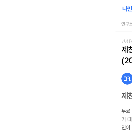
연구소
건강 F
제
(2
제
무료
기 
인이