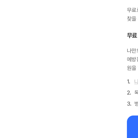
무료
찾을 
무료 
나만
예방
원을
독
병