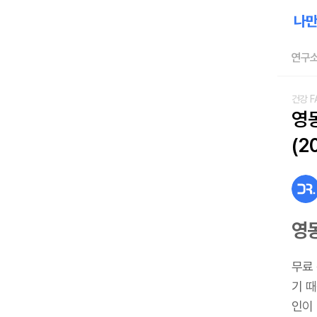
연구소
건강 F
영
(2
영
무료
기 
인이