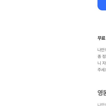
무료
나만
종 정
니 
주세
영
나만