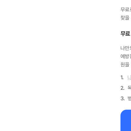
무료
찾을 
무료 
나만
예방
원을
독
병