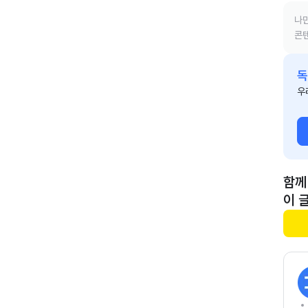
나만
콘텐
독
우
함께
이 